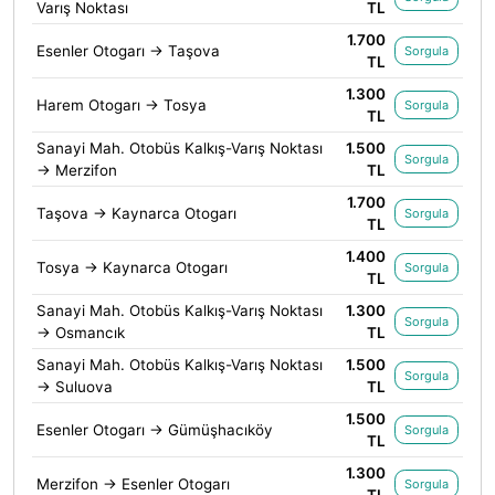
Varış Noktası
TL
1.700
Esenler Otogarı → Taşova
Sorgula
TL
1.300
Harem Otogarı → Tosya
Sorgula
TL
Sanayi Mah. Otobüs Kalkış-Varış Noktası
1.500
Sorgula
→ Merzifon
TL
1.700
Taşova → Kaynarca Otogarı
Sorgula
TL
1.400
Tosya → Kaynarca Otogarı
Sorgula
TL
Sanayi Mah. Otobüs Kalkış-Varış Noktası
1.300
Sorgula
→ Osmancık
TL
Sanayi Mah. Otobüs Kalkış-Varış Noktası
1.500
Sorgula
→ Suluova
TL
1.500
Esenler Otogarı → Gümüşhacıköy
Sorgula
TL
1.300
Merzifon → Esenler Otogarı
Sorgula
TL