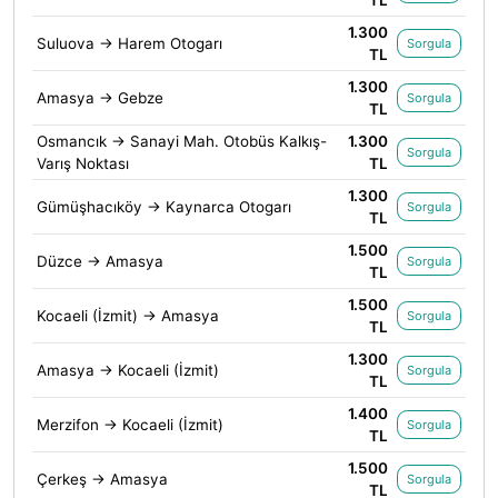
1.300
Suluova → Harem Otogarı
Sorgula
TL
1.300
Amasya → Gebze
Sorgula
TL
Osmancık → Sanayi Mah. Otobüs Kalkış-
1.300
Sorgula
Varış Noktası
TL
1.300
Gümüşhacıköy → Kaynarca Otogarı
Sorgula
TL
1.500
Düzce → Amasya
Sorgula
TL
1.500
Kocaeli (İzmit) → Amasya
Sorgula
TL
1.300
Amasya → Kocaeli (İzmit)
Sorgula
TL
1.400
Merzifon → Kocaeli (İzmit)
Sorgula
TL
1.500
Çerkeş → Amasya
Sorgula
TL