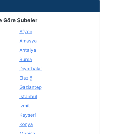
e Göre Şubeler
Afyon
Amasya
Antalya
Bursa
Diyarbakır
Elazığ
Gaziantep
İstanbul
İzmit
Kayseri
Konya
Manisa