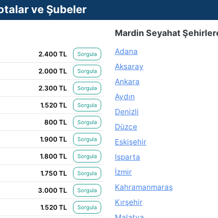
talar ve Şubeler
Mardin Seyahat Şehirler
Adana
2.400 TL
Sorgula
Aksaray
2.000 TL
Sorgula
Ankara
2.300 TL
Sorgula
Aydın
1.520 TL
Sorgula
Denizli
800 TL
Sorgula
Düzce
1.900 TL
Sorgula
Eskişehir
1.800 TL
Isparta
Sorgula
İzmir
1.750 TL
Sorgula
Kahramanmaraş
3.000 TL
Sorgula
Kırşehir
1.520 TL
Sorgula
Malatya