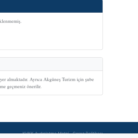
eklenmemiş.
 yer almaktadır. Ayrıca Akgüneş Turizm için şube
şime geçmeniz önerilir.
KVKK Aydınlatma Metni
Çerez Politikası