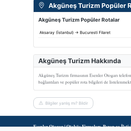
Akgüneş Turizm Popüler R
Akgüneş Turizm Popüler Rotalar
Aksaray (İstanbul) → Bucuresti Filaret
Akgüneş Turizm Hakkında
Akgüneş Turizm firmasının Esenler Otogarı telefon
bağlantıları ve popüler rota bilgileri de listelenmek
Bilgiler yanlış mı? Bildir
Esenler Otogar | Otobüs Firmaları, Peron ve İleti