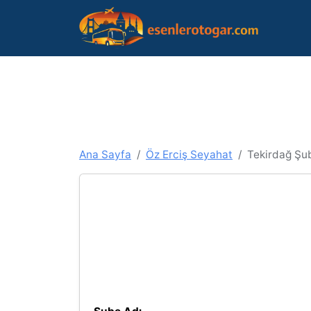
Ana Sayfa
Öz Erciş Seyahat
Tekirdağ Şub