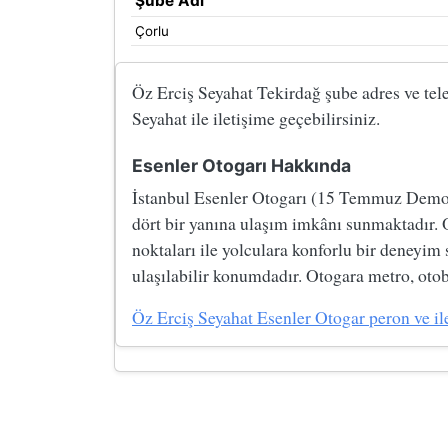
Şube Adı
Çorlu
Öz Erciş Seyahat Tekirdağ şube adres ve telef
Seyahat ile iletişime geçebilirsiniz.
Esenler Otogarı Hakkında
İstanbul Esenler Otogarı (15 Temmuz Demokre
dört bir yanına ulaşım imkânı sunmaktadır. 
noktaları ile yolculara konforlu bir deneyim
ulaşılabilir konumdadır. Otogara metro, otobü
Öz Erciş Seyahat Esenler Otogar peron ve ilet