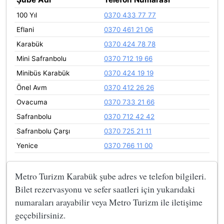
100 Yıl
0370 433 77 77
Eflani
0370 461 21 06
Karabük
0370 424 78 78
Mini Safranbolu
0370 712 19 66
Minibüs Karabük
0370 424 19 19
Önel Avm
0370 412 26 26
Ovacuma
0370 733 21 66
Safranbolu
0370 712 42 42
Safranbolu Çarşı
0370 725 21 11
Yenice
0370 766 11 00
Metro Turizm Karabük şube adres ve telefon bilgileri.
Bilet rezervasyonu ve sefer saatleri için yukarıdaki
numaraları arayabilir veya Metro Turizm ile iletişime
geçebilirsiniz.