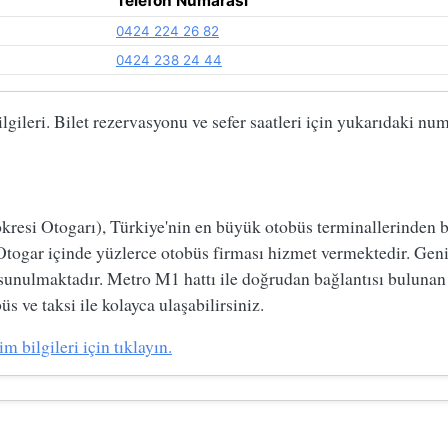
Telefon Numarası
0424 224 26 82
0424 238 24 44
gileri. Bilet rezervasyonu ve sefer saatleri için yukarıdaki num
si Otogarı), Türkiye'nin en büyük otobüs terminallerinden biri
Otogar içinde yüzlerce otobüs firması hizmet vermektedir. Geni
 sunulmaktadır. Metro M1 hattı ile doğrudan bağlantısı bulunan
s ve taksi ile kolayca ulaşabilirsiniz.
 bilgileri için tıklayın.