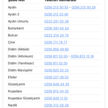
Aydın
0256 213 50 55
-
0256 213 50 29
Aydın 2
0256 212 35 00
Aydın Umurlu
0232 251 35 36
Buharkent
0256 391 44 54
Bulvar
0232 214 24 74
Çine
0256 711 76 71
Didim (Akbük)
0256 856 46 80
Didim (Altınkum)
0256 811 52 00
-
0256 813 15 16
Didim (Yenihisar)
0256 811 52 00
Didim Mavişehir
0256 825 55 32
Efeler
0256 227 09 53
Güzelçamlı
0256 646 34 55
Kuşadası
0256 613 34 55
Kuşadası Güzelçamlı
0256 646 11 02
Nazilli
0256 312 36 36