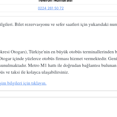
Telefon Numarası
0224 261 50 72
gileri. Bilet rezervasyonu ve sefer saatleri için yukarıdaki num
si Otogarı), Türkiye'nin en büyük otobüs terminallerinden biri
Otogar içinde yüzlerce otobüs firması hizmet vermektedir. Geni
 sunulmaktadır. Metro M1 hattı ile doğrudan bağlantısı bulunan
s ve taksi ile kolayca ulaşabilirsiniz.
m bilgileri için tıklayın.