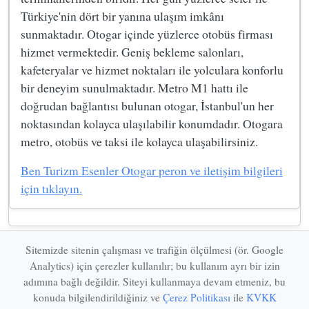
Türkiye'nin dört bir yanına ulaşım imkânı
sunmaktadır. Otogar içinde yüzlerce otobüs firması
hizmet vermektedir. Geniş bekleme salonları,
kafeteryalar ve hizmet noktaları ile yolculara konforlu
bir deneyim sunulmaktadır. Metro M1 hattı ile
doğrudan bağlantısı bulunan otogar, İstanbul'un her
noktasından kolayca ulaşılabilir konumdadır. Otogara
metro, otobüs ve taksi ile kolayca ulaşabilirsiniz.
Ben Turizm Esenler Otogar peron ve iletişim bilgileri
için tıklayın.
Sitemizde sitenin çalışması ve trafiğin ölçülmesi (ör. Google
Analytics) için çerezler kullanılır; bu kullanım ayrı bir izin
adımına bağlı değildir. Siteyi kullanmaya devam etmeniz, bu
Esenler Otogar | Otobüs Firmaları, Peron ve İletişim
konuda bilgilendirildiğiniz ve
Çerez Politikası
ile
KVKK
Bu site bilgi amaçlıdır. Resmi kurum veya yönetim değildir. Güncel bilgiler