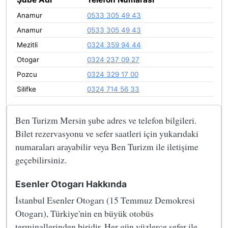
Anamur
0533 305 49 43
Anamur
0533 305 49 43
Mezitli
0324 359 94 44
Otogar
0324 237 09 27
Pozcu
0324 329 17 00
Silifke
0324 714 56 33
Ben Turizm Mersin şube adres ve telefon bilgileri.
Bilet rezervasyonu ve sefer saatleri için yukarıdaki
numaraları arayabilir veya Ben Turizm ile iletişime
geçebilirsiniz.
Esenler Otogarı Hakkında
İstanbul Esenler Otogarı (15 Temmuz Demokresi
Otogarı), Türkiye'nin en büyük otobüs
terminallerinden biridir. Her gün yüzlerce sefer ile