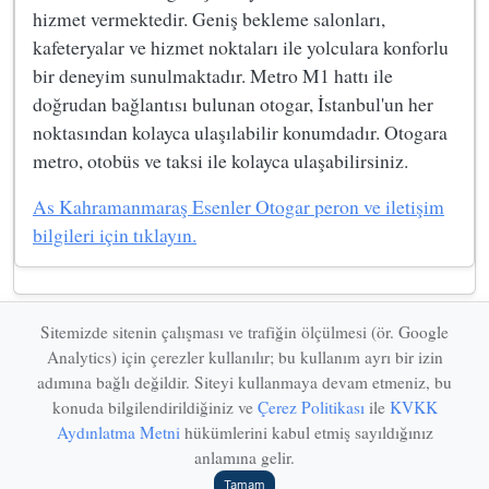
hizmet vermektedir. Geniş bekleme salonları,
kafeteryalar ve hizmet noktaları ile yolculara konforlu
bir deneyim sunulmaktadır. Metro M1 hattı ile
doğrudan bağlantısı bulunan otogar, İstanbul'un her
noktasından kolayca ulaşılabilir konumdadır. Otogara
metro, otobüs ve taksi ile kolayca ulaşabilirsiniz.
As Kahramanmaraş Esenler Otogar peron ve iletişim
bilgileri için tıklayın.
Sitemizde sitenin çalışması ve trafiğin ölçülmesi (ör. Google
Analytics) için çerezler kullanılır; bu kullanım ayrı bir izin
adımına bağlı değildir. Siteyi kullanmaya devam etmeniz, bu
Esenler Otogar | Otobüs Firmaları, Peron ve İletişim
konuda bilgilendirildiğiniz ve
Çerez Politikası
ile
KVKK
Bu site bilgi amaçlıdır. Resmi kurum veya yönetim değildir. Güncel bilgiler
Aydınlatma Metni
hükümlerini kabul etmiş sayıldığınız
için ilgili firmalarla iletişime geçiniz.
anlamına gelir.
KVKK Aydınlatma Metni
Çerez Politikası
Tamam