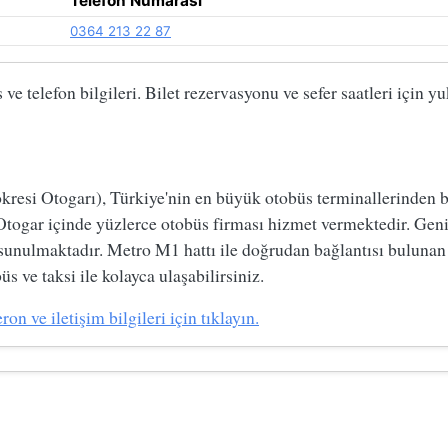
Telefon Numarası
0364 213 22 87
 telefon bilgileri. Bilet rezervasyonu ve sefer saatleri için y
si Otogarı), Türkiye'nin en büyük otobüs terminallerinden biri
Otogar içinde yüzlerce otobüs firması hizmet vermektedir. Geni
 sunulmaktadır. Metro M1 hattı ile doğrudan bağlantısı bulunan
s ve taksi ile kolayca ulaşabilirsiniz.
 ve iletişim bilgileri için tıklayın.