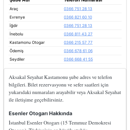
Araç
0366 751 28 13
Evrenye
0366 821 60 10
İğdir
0366 751 28 13
İnebolu
0366 811 43 27
Kastamonu Otogar
0366 215 57 77
Ödemiş
0366 678 61 06
Seydiler
0366 668 41 55
Aksakal Seyahat Kastamonu şube adres ve telefon
bilgileri. Bilet rezervasyonu ve sefer saatleri için
yukarıdaki numaraları arayabilir veya Aksakal Seyahat
ile iletişime geçebilirsiniz.
Esenler Otogarı Hakkında
İstanbul Esenler Otogarı (15 Temmuz Demokresi
Otogarı), Türkiye'nin en büyük otobüs