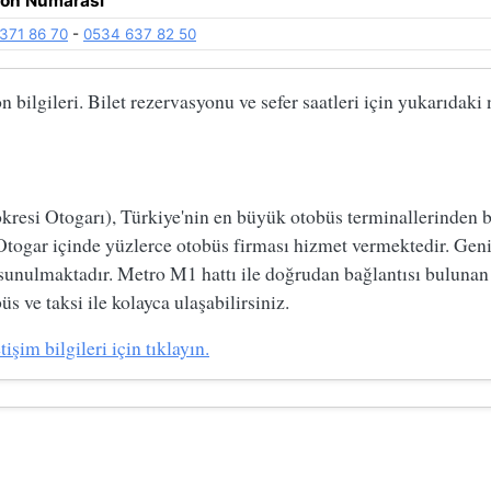
fon Numarası
371 86 70
-
0534 637 82 50
 bilgileri. Bilet rezervasyonu ve sefer saatleri için yukarıdak
si Otogarı), Türkiye'nin en büyük otobüs terminallerinden biri
Otogar içinde yüzlerce otobüs firması hizmet vermektedir. Geni
 sunulmaktadır. Metro M1 hattı ile doğrudan bağlantısı bulunan
s ve taksi ile kolayca ulaşabilirsiniz.
şim bilgileri için tıklayın.